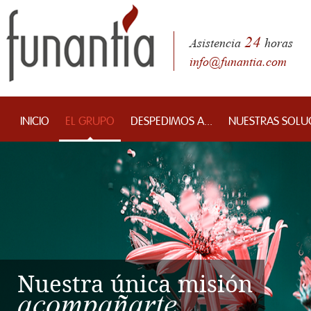
24
Asistencia
horas
info@funantia.com
INICIO
EL GRUPO
DESPEDIMOS A...
NUESTRAS SOLU
Nuestra única misión
acompañarte